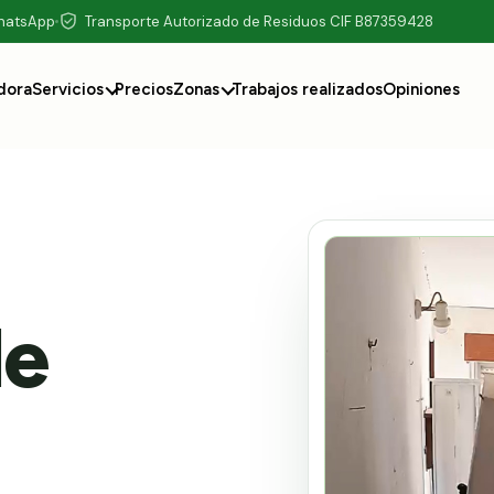
WhatsApp
Transporte Autorizado de Residuos CIF B87359428
dora
Servicios
Precios
Zonas
Trabajos realizados
Opiniones
de