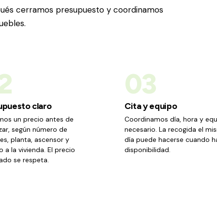
pués cerramos presupuesto y coordinamos
uebles.
2
03
upuesto claro
Cita y equipo
mos un precio antes de
Coordinamos día, hora y eq
ar, según número de
necesario. La recogida el m
s, planta, ascensor y
día puede hacerse cuando h
 a la vivienda. El precio
disponibilidad.
ado se respeta.