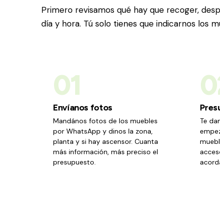
Primero revisamos qué hay que recoger, des
día y hora. Tú solo tienes que indicarnos los m
01
0
Envíanos fotos
Pres
Mandános fotos de los muebles
Te da
por WhatsApp y dinos la zona,
empez
planta y si hay ascensor. Cuanta
mueble
más información, más preciso el
acceso
presupuesto.
acord