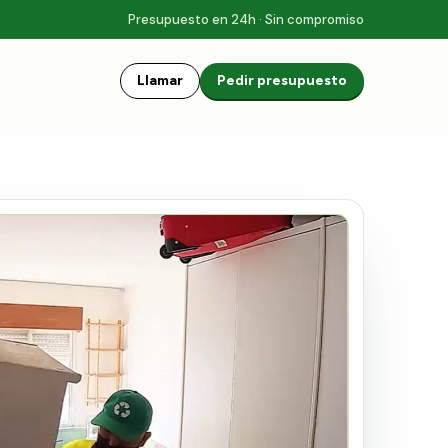
Presupuesto en 24h · Sin compromiso
Llamar
Pedir presupuesto