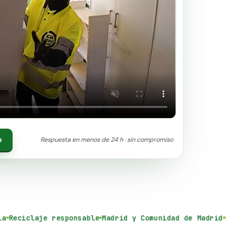
vicio
o
Respuesta en menos de 24 h · sin compromiso
Reciclaje responsable
Madrid y Comunidad de Madrid
Rec