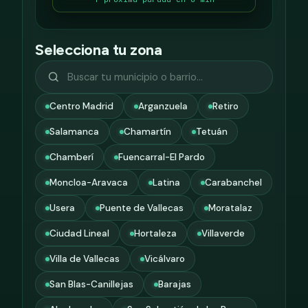
Selecciona tu zona
Centro Madrid
Arganzuela
Retiro
Salamanca
Chamartín
Tetuán
Chamberí
Fuencarral-El Pardo
Moncloa-Aravaca
Latina
Carabanchel
Usera
Puente de Vallecas
Moratalaz
Ciudad Lineal
Hortaleza
Villaverde
Villa de Vallecas
Vicálvaro
San Blas-Canillejas
Barajas