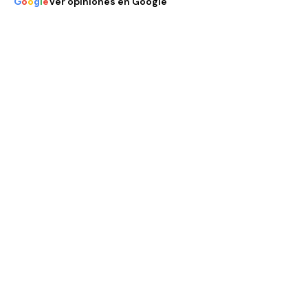
Ver opiniones en Google
G
o
o
g
l
e
SIN ESFUERZO POR TU PARTE
Tú no tienes que hacer
nada.