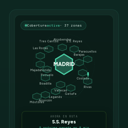
Cobertura
activa
· 37 zonas
Alcobendas
Tres Cantos
S.S. Reyes
Las Rozas
Paracuellos
Barajas
MADRID
Majadahonda
Pozuelo
Coslada
Boadilla
Rivas
Vallecas
Getafe
Leganés
Alcorcón
Móstoles
AHORA EN RUTA
S.S. Reyes
↑ próxima parada en 8 min