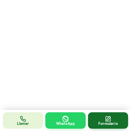
Ver página de opiniones
Las reseñas son publicadas y gestionadas por Google.
07
Todo lo que sueles
preguntarnos antes de
contratar.
¿No ves tu duda? Escríbenos por WhatsApp y te
responde un técnico real.
Llamar
WhatsApp
Formulario