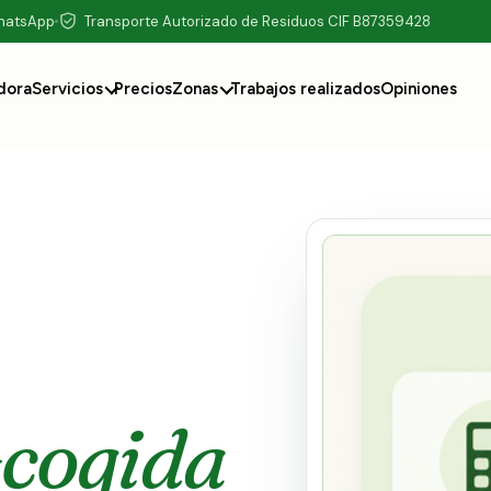
WhatsApp
Transporte Autorizado de Residuos CIF B87359428
dora
Servicios
Precios
Zonas
Trabajos realizados
Opiniones
ecogida