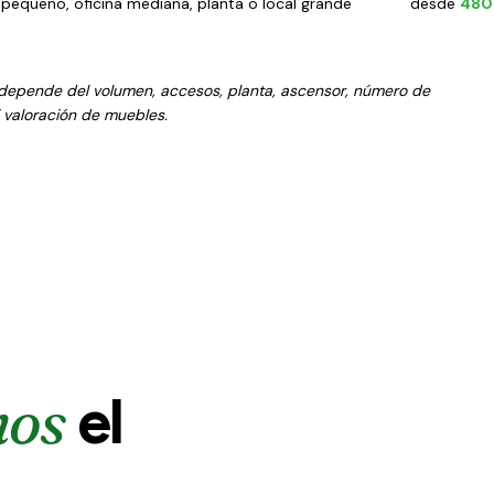
equeño, oficina mediana, planta o local grande
desde
480
vo depende del volumen, accesos, planta, ascensor, número de
i valoración de muebles.
mos
el