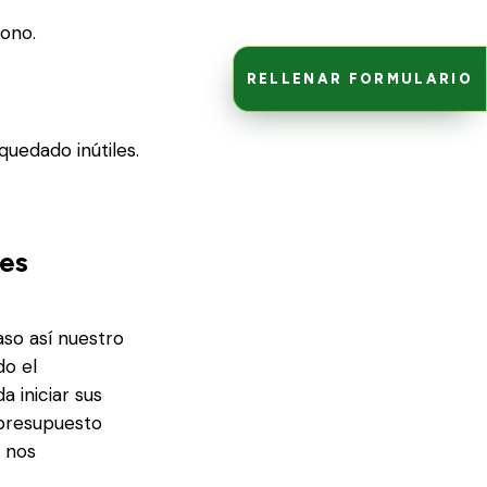
dono.
RELLENAR FORMULARIO
quedado inútiles.
les
aso así nuestro
do el
 iniciar sus
 presupuesto
nos