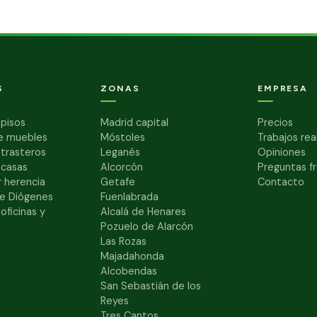
S
ZONAS
EMPRESA
pisos
Madrid capital
Precios
e muebles
Móstoles
Trabajos rea
 trasteros
Leganés
Opiniones
 casas
Alcorcón
Preguntas f
 herencia
Getafe
Contacto
e Diógenes
Fuenlabrada
oficinas y
Alcalá de Henares
Pozuelo de Alarcón
Las Rozas
Majadahonda
Alcobendas
San Sebastián de los
Reyes
Tres Cantos