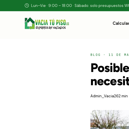
Lun–Vie · 9:00 – 18:00 · Sábado: solo presupuestos 
Calcula
BLOG
·
11 DE M
Posibl
necesit
Admin_Vacia26
2 min