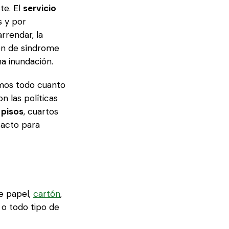
te. El
servicio
s y por
rrendar, la
ión de síndrome
na inundación.
amos todo cuanto
n las políticas
pisos
, cuartos
tacto para
de papel,
cartón
,
 o todo tipo de