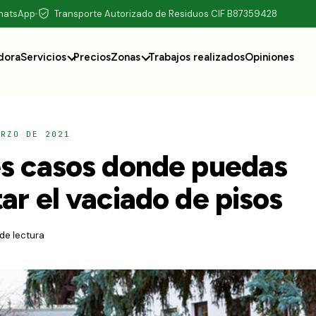
WhatsApp
Transporte Autorizado de Residuos CIF B87359428
dora
Servicios
Precios
Zonas
Trabajos realizados
Opiniones
ARZO DE 2021
es casos donde puedas
ar el vaciado de pisos
 de lectura