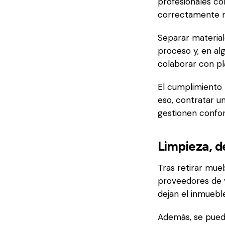
profesionales con
correctamente re
Separar materiale
proceso y, en al
colaborar con pl
El cumplimiento 
eso, contratar u
gestionen confor
Limpieza, d
Tras retirar mue
proveedores de v
dejan el inmueble
Además, se pued