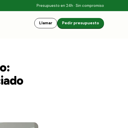
Presupuesto en 24h · Sin compromiso
Llamar
Pedir presupuesto
o:
ciado