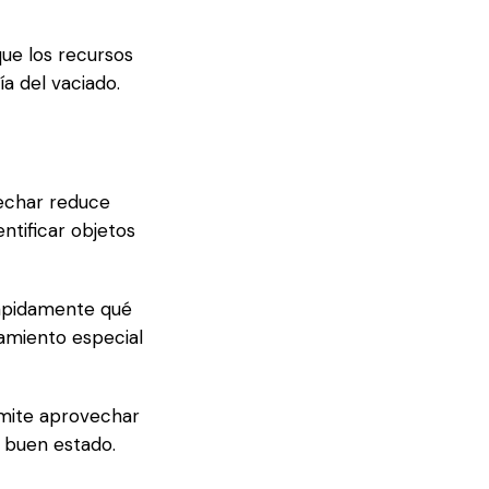
que los recursos
a del vaciado.
esechar reduce
entificar objetos
rápidamente qué
amiento especial
rmite aprovechar
 buen estado.