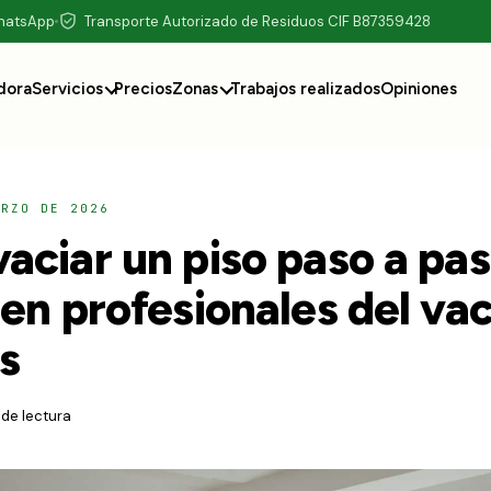
WhatsApp
Transporte Autorizado de Residuos CIF B87359428
dora
Servicios
Precios
Zonas
Trabajos realizados
Opiniones
ARZO DE 2026
aciar un piso paso a pas
en profesionales del va
s
 de lectura