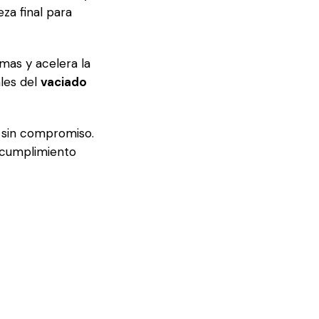
eza final para
mas y acelera la
ales del
vaciado
o sin compromiso.
, cumplimiento