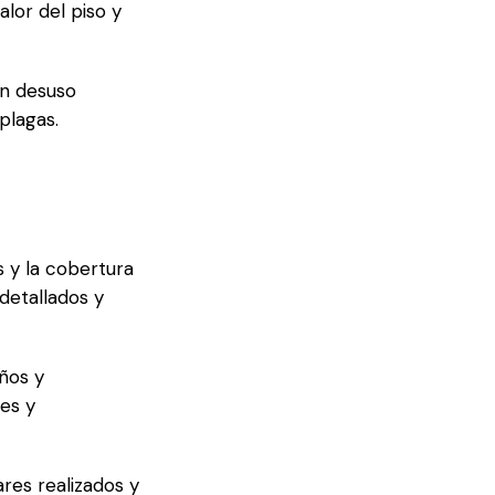
alor del piso y
en desuso
plagas.
s y la cobertura
detallados y
ños y
nes y
ares realizados y