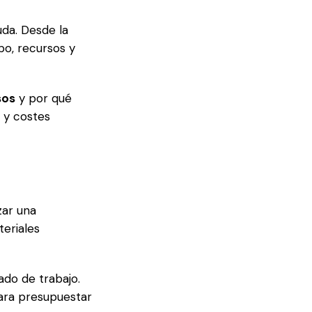
uda. Desde la
mpo, recursos y
sos
y por qué
s y costes
zar una
teriales
ado de trabajo.
para presupuestar