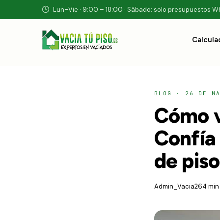
Lun–Vie · 9:00 – 18:00 · Sábado: solo presupuestos 
Calcula
BLOG
·
26 DE M
Cómo v
Confía 
de piso
Admin_Vacia26
4 min