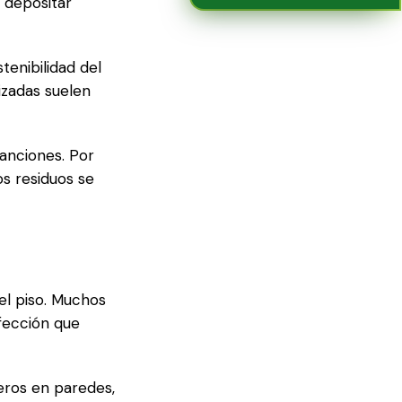
a depositar
tenibilidad del
izadas suelen
sanciones. Por
os residuos se
el piso. Muchos
nfección que
eros en paredes,