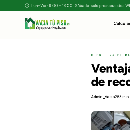
Lun–Vie · 9:00 – 18:00 · Sábado: solo presupuestos 
Calcula
BLOG
·
23 DE M
Ventaja
de rec
Admin_Vacia26
3 min