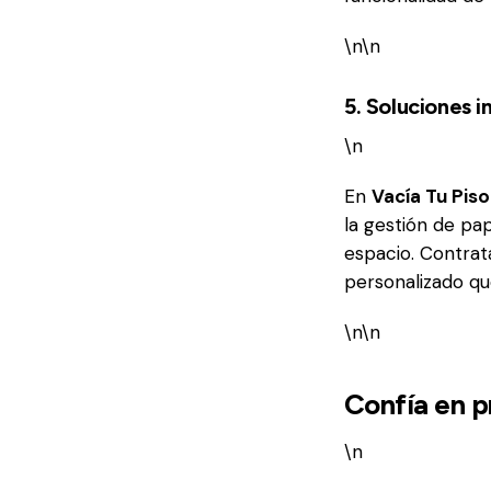
\n\n
5. Soluciones 
\n
En
Vacía Tu Piso
la gestión de pa
espacio. Contrat
personalizado qu
\n\n
Confía en p
\n