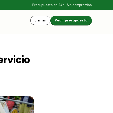
Presupuesto en 24h · Sin compromiso
Llamar
Pedir presupuesto
ervicio