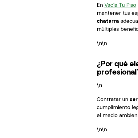
En
Vacía Tu Piso
mantener tus esp
chatarra
adecuad
múltiples benefi
\n\n
¿Por qué el
profesional
\n
Contratar un
ser
cumplimiento leg
el medio ambiente
\n\n