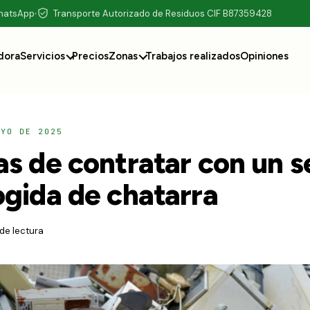
WhatsApp
Transporte Autorizado de Residuos CIF B87359428
dora
Servicios
Precios
Zonas
Trabajos realizados
Opiniones
AYO DE 2025
s de contratar con un s
ogida de chatarra
 de lectura