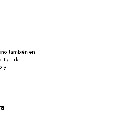
sino también en
r tipo de
o y
ra