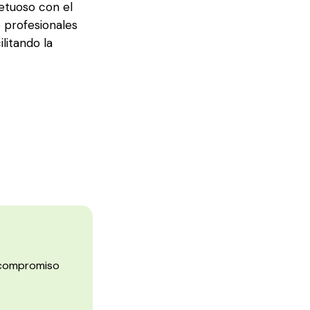
petuoso con el
 profesionales
litando la
n compromiso