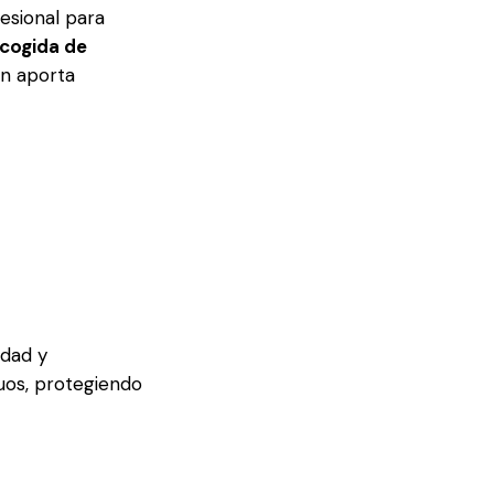
esional para
ecogida de
én aporta
idad y
uos, protegiendo