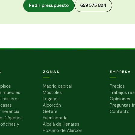
Pedir presupuesto
659 575 824
S
ZONAS
EMPRESA
pisos
Madrid capital
Precios
e muebles
Móstoles
Trabajos rea
 trasteros
Leganés
Opiniones
 casas
Alcorcón
Preguntas f
 herencia
Getafe
Contacto
e Diógenes
Fuenlabrada
oficinas y
Alcalá de Henares
Pozuelo de Alarcón