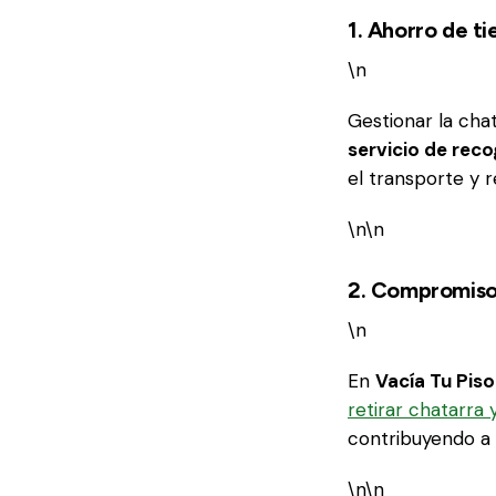
1. Ahorro de t
\n
Gestionar la cha
servicio de reco
el transporte y 
\n\n
2. Compromiso
\n
En
Vacía Tu Piso
retirar chatarra 
contribuyendo a 
\n\n