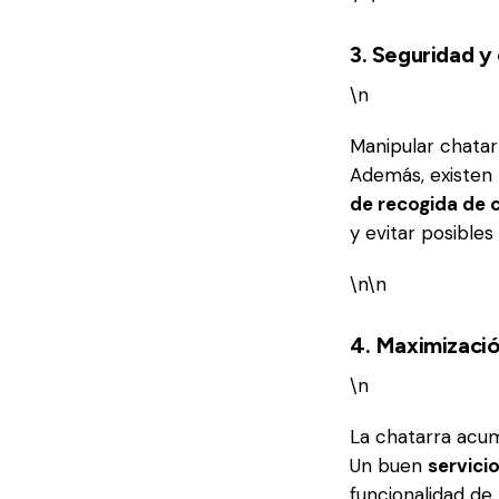
3. Seguridad y
\n
Manipular chatar
Además, existen 
de recogida de 
y evitar posibles
\n\n
4. Maximizació
\n
La chatarra acum
Un buen
servici
funcionalidad de 