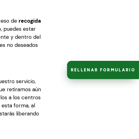
oceso de
recogida
o, puedes estar
ente y dentro del
les no deseados
RELLENAR FORMULARIO
estro servicio,
ue retiramos aún
los a los centros
 esta forma, al
estarás liberando