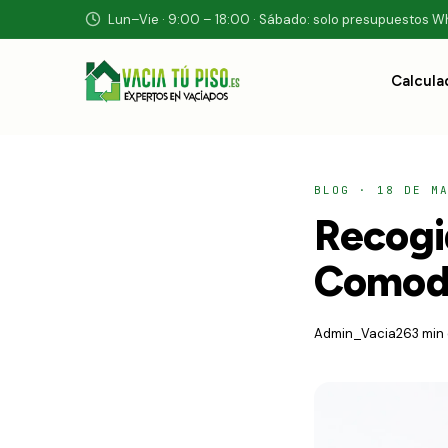
Lun–Vie · 9:00 – 18:00 · Sábado: solo presupuestos 
Calcula
BLOG
·
18 DE M
Recogi
Comodi
Admin_Vacia26
3 min