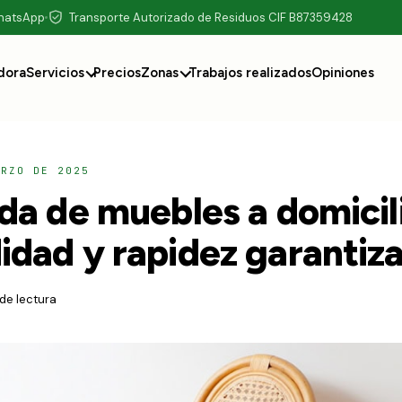
WhatsApp
Transporte Autorizado de Residuos CIF B87359428
dora
Servicios
Precios
Zonas
Trabajos realizados
Opiniones
ARZO DE 2025
da de muebles a domicil
dad y rapidez garantiz
 de lectura