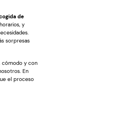
cogida de
orarios, y
necesidades.
ás sorpresas
, cómodo y con
osotros. En
que el proceso