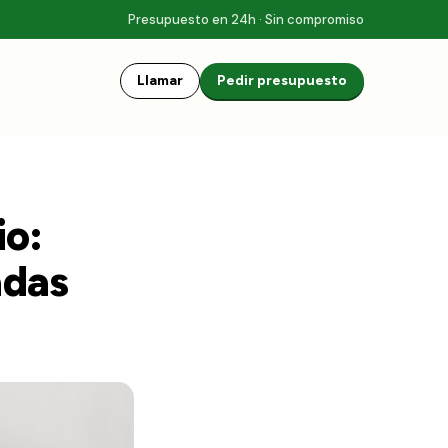
Presupuesto en 24h · Sin compromiso
Llamar
Pedir presupuesto
io:
adas