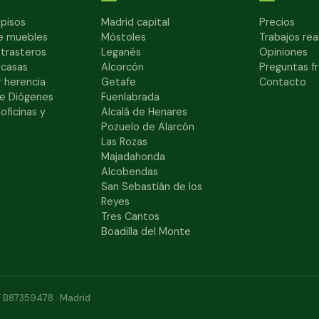
pisos
Madrid capital
Precios
e muebles
Móstoles
Trabajos rea
 trasteros
Leganés
Opiniones
 casas
Alcorcón
Preguntas f
 herencia
Getafe
Contacto
e Diógenes
Fuenlabrada
oficinas y
Alcalá de Henares
Pozuelo de Alarcón
Las Rozas
Majadahonda
Alcobendas
San Sebastián de los
Reyes
Tres Cantos
Boadilla del Monte
IF B87359478 · Madrid