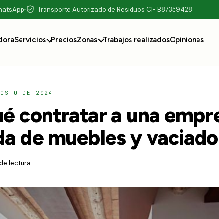
WhatsApp
Transporte Autorizado de Residuos CIF B87359428
dora
Servicios
Precios
Zonas
Trabajos realizados
Opiniones
GOSTO DE 2024
ué contratar a una empr
da de muebles y vaciado
 de lectura