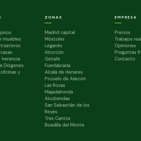
S
ZONAS
EMPRESA
pisos
Madrid capital
Precios
e muebles
Móstoles
Trabajos rea
 trasteros
Leganés
Opiniones
 casas
Alcorcón
Preguntas f
 herencia
Getafe
Contacto
e Diógenes
Fuenlabrada
oficinas y
Alcalá de Henares
Pozuelo de Alarcón
Las Rozas
Majadahonda
Alcobendas
San Sebastián de los
Reyes
Tres Cantos
Boadilla del Monte