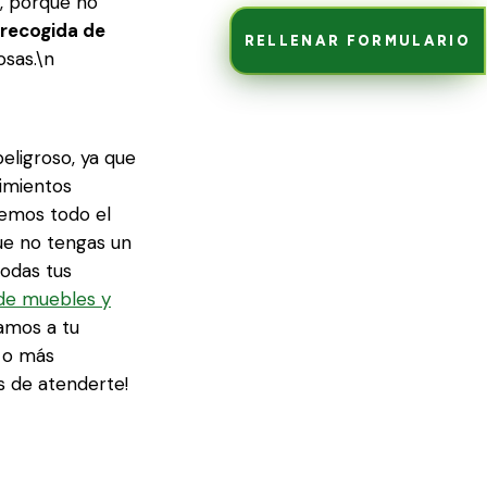
l, porque no
 recogida de
RELLENAR FORMULARIO
osas.\n
eligroso, ya que
imientos
nemos todo el
ue no tengas un
todas tus
de muebles y
amos a tu
o o más
 de atenderte!