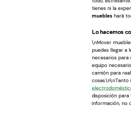
todo, estresante.
tienes ni la exper
muebles
hará to
Lo hacemos con
\nMover muebles 
puedes llegar a l
necesarios para 
equipo necesario
camión para real
cosas.\n\nTanto s
electrodoméstic
disposición para
información, no