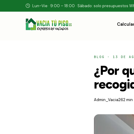
Lun–Vie · 9:00 – 18:00 · Sábado: solo presupuestos 
Calcula
BLOG
·
13 DE A
¿Por q
recogi
Admin_Vacia26
2 min