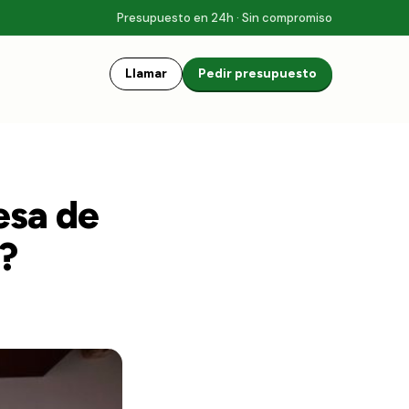
Presupuesto en 24h · Sin compromiso
Llamar
Pedir presupuesto
esa de
?