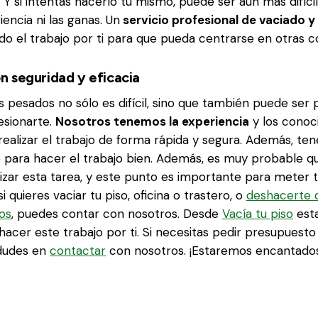
 Y si intentas hacerlo tu mismo, puede ser aún más difíci
iencia ni las ganas. Un
servicio profesional de vaciado y
do el trabajo por ti para que pueda centrarse en otras c
 seguridad y eficacia
pesados no sólo es difícil, sino que también puede ser p
esionarte.
Nosotros tenemos la experiencia
y los conoc
realizar el trabajo de forma rápida y segura. Además, te
 para hacer el trabajo bien. Además, es muy probable q
izar esta tarea, y este punto es importante para meter 
i quieres vaciar tu piso, oficina o trastero, o
deshacerte 
os
, puedes contar con nosotros. Desde
Vacía tu piso
est
 hacer este trabajo por ti. Si necesitas pedir presupuest
 dudes en
contactar
con nosotros. ¡Estaremos encantados