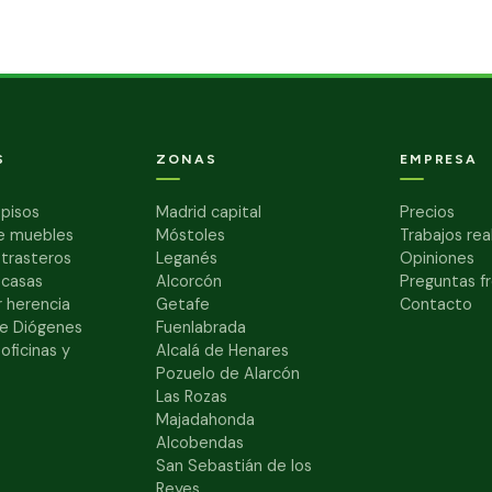
S
ZONAS
EMPRESA
pisos
Madrid capital
Precios
e muebles
Móstoles
Trabajos rea
 trasteros
Leganés
Opiniones
 casas
Alcorcón
Preguntas f
 herencia
Getafe
Contacto
e Diógenes
Fuenlabrada
oficinas y
Alcalá de Henares
Pozuelo de Alarcón
Las Rozas
Majadahonda
Alcobendas
San Sebastián de los
Reyes