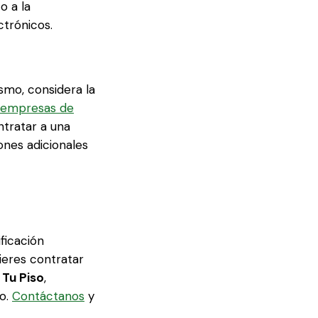
o a la
ctrónicos.
smo, considera la
empresas de
tratar a una
nes adicionales
ficación
uieres contratar
 Tu Piso
,
so.
Contáctanos
y