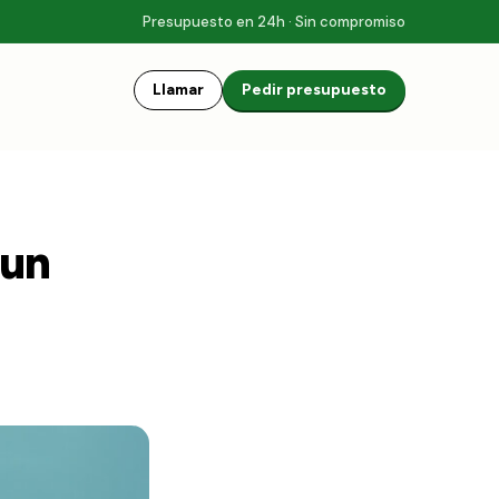
Presupuesto en 24h · Sin compromiso
Llamar
Pedir presupuesto
 un