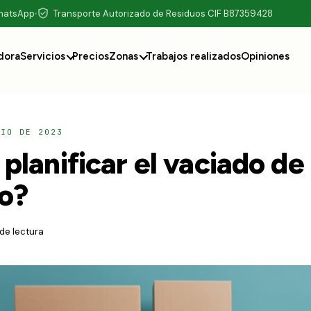
WhatsApp
Transporte Autorizado de Residuos CIF B87359428
dora
Servicios
Precios
Zonas
Trabajos realizados
Opiniones
NIO DE 2023
lanificar el vaciado de
ro?
 de lectura