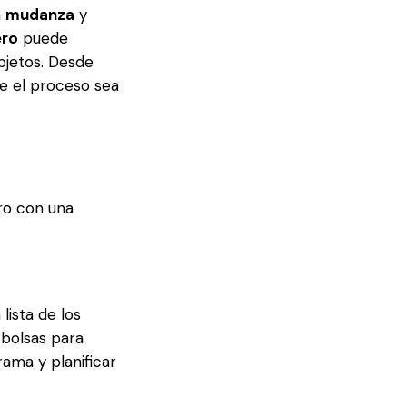
a
mudanza
y
ero
puede
bjetos. Desde
e el proceso sea
ro con una
lista de los
 bolsas para
rama y planificar