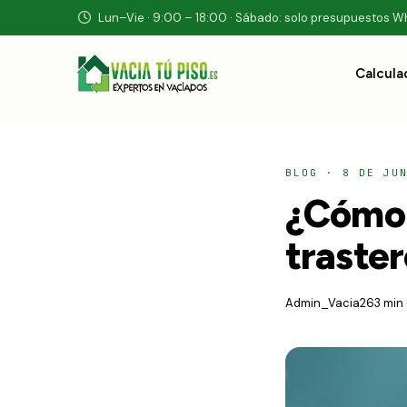
Lun–Vie · 9:00 – 18:00 · Sábado: solo presupuestos 
Calcula
BLOG
·
8 DE JU
¿Cómo p
traste
Admin_Vacia26
3 min