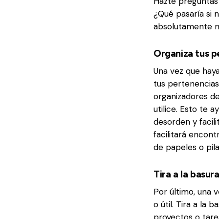
Hazte preguntas 
¿Qué pasaría si n
absolutamente ne
Organiza tus p
Una vez que hay
tus pertenencias
organizadores de
utilice. Esto te 
desorden y facil
facilitará encon
de papeles o pila
Tira a la basur
Por último, una 
o útil. Tira a la
proyectos o tarea