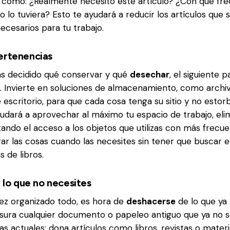
como: ¿Realmente necesito este artículo? ¿Con qué fre
o lo tuviera? Esto te ayudará a reducir los artículos que 
cesarios para tu trabajo.
ertenencias
as decidido qué conservar y qué
desechar
, el siguiente 
. Invierte en soluciones de almacenamiento, como archi
 escritorio, para que cada cosa tenga su sitio y no esto
ayudará a aprovechar al máximo tu espacio de trabajo, eli
itando el acceso a los objetos que utilizas con más frecu
trar las cosas cuando las necesites sin tener que buscar
s de libros.
a lo que no necesites
vez organizado todo, es hora de
deshacerse
de lo que ya
 basura cualquier documento o papeleo antiguo que ya no s
s actuales; dona artículos como libros, revistas o materia