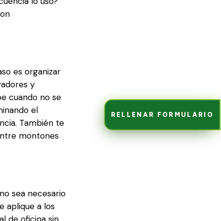
cuencia lo uso?
son
paso es organizar
vadores y
rbe cuando no se
minando el
RELLENAR FORMULARIO
encia. También te
 entre montones
 no sea necesario
e aplique a los
l de oficina sin