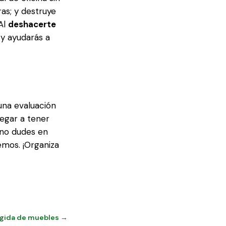
s; y destruye
Al
deshacerte
 y ayudarás a
una evaluación
legar a tener
 no dudes en
emos. ¡Organiza
ogida de muebles →