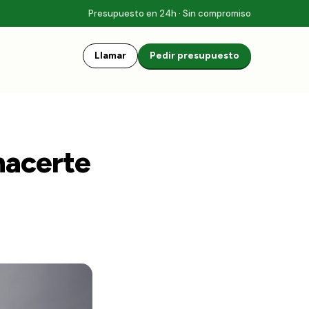
Presupuesto en 24h · Sin compromiso
Llamar
Pedir presupuesto
hacerte