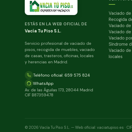
Vaciado de 
Recogida d
ESTÁS EN LA WEB OFICIAL DE
Vaciado de
Vacía Tu Piso S.L.
Vaciado de
Vaciado por
Servicio profesional de vaciado de
Síndrome d
pisos, recogida de muebles, vaciado
Vaciado de 
de casas, trasteros, oficinas, locales
locales
y herencias en Madrid.
Teléfono oficial: 659 575 824
WhatsApp
Av. de las Águilas 173, 28044 Madrid
CIF B87359478
© 2026 Vacía Tu Piso S.L. — Web oficial: vaciatupiso.es · C