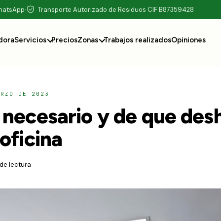
WhatsApp
Transporte Autorizado de Residuos CIF B87359428
dora
Servicios
Precios
Zonas
Trabajos realizados
Opiniones
ARZO DE 2023
 necesario y de que des
oficina
 de lectura