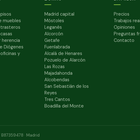
pisos
Madrid capital
Precios
e muebles
Móstoles
Trabajos rea
 trasteros
Leganés
Opiniones
 casas
Alcorcón
Preguntas f
 herencia
Getafe
Contacto
e Diógenes
Fuenlabrada
oficinas y
Alcalá de Henares
Pozuelo de Alarcón
Las Rozas
Majadahonda
Alcobendas
San Sebastián de los
Reyes
Tres Cantos
Boadilla del Monte
IF B87359478 · Madrid