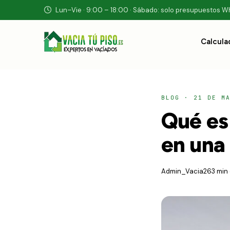
Lun–Vie · 9:00 – 18:00 · Sábado: solo presupuestos 
Calcula
BLOG
·
21 DE M
Qué es
en una 
Admin_Vacia26
3 min